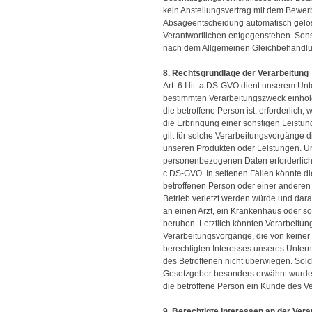
kein Anstellungsvertrag mit dem Bewe
Absageentscheidung automatisch gelösch
Verantwortlichen entgegenstehen. Sonst
nach dem Allgemeinen Gleichbehandlu
8. Rechtsgrundlage der Verarbeitung
Art. 6 I lit. a DS-GVO dient unserem U
bestimmten Verarbeitungszweck einhole
die betroffene Person ist, erforderlich,
die Erbringung einer sonstigen Leistung
gilt für solche Verarbeitungsvorgänge 
unseren Produkten oder Leistungen. Un
personenbezogenen Daten erforderlich wir
c DS-GVO. In seltenen Fällen könnte d
betroffenen Person oder einer anderen
Betrieb verletzt werden würde und dara
an einen Arzt, ein Krankenhaus oder so
beruhen. Letztlich könnten Verarbeitun
Verarbeitungsvorgänge, die von keiner
berechtigten Interesses unseres Unterne
des Betroffenen nicht überwiegen. Sol
Gesetzgeber besonders erwähnt wurden.
die betroffene Person ein Kunde des V
9. Berechtigte Interessen an der Vera