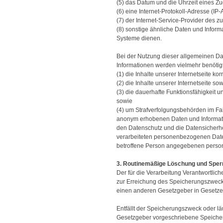
(5) das Datum und die Uhrzeit eines Zugr
(6) eine Internet-Protokoll-Adresse (IP-
(7) der Internet-Service-Provider des 
(8) sonstige ähnliche Daten und Inform
Systeme dienen.
Bei der Nutzung dieser allgemeinen Da
Informationen werden vielmehr benötigt
(1) die Inhalte unserer Internetseite kor
(2) die Inhalte unserer Internetseite so
(3) die dauerhafte Funktionsfähigkeit 
sowie
(4) um Strafverfolgungsbehörden im Fal
anonym erhobenen Daten und Informatio
den Datenschutz und die Datensicherhe
verarbeiteten personenbezogenen Daten
betroffene Person angegebenen perso
3. Routinemäßige Löschung und Spe
Der für die Verarbeitung Verantwortlic
zur Erreichung des Speicherungszwecks
einen anderen Gesetzgeber in Gesetzen 
Entfällt der Speicherungszweck oder l
Gesetzgeber vorgeschriebene Speicher