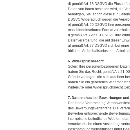
d) gemäß Art. 18 DSGVO die Einschränk
Daten von Ihnen bestritten wird, die V
benötigen, Sie jedoch diese zur Gelt
DSGVO Widerspruch gegen die Verarbe
e) gemäß Art. 20 DSGVO Ihre personenb
maschinenlesebaren Format zu erhalten
f) gemäß Art. 7 Abs. 3 DSGVO Ihre einma
Datenverarbeitung, die auf dieser Einwi
g) gemäß Art. 77 DSGVO sich bei einer 
üblichen Aufenthaltsortes oder Arbeits
6. Widerspruchsrecht
Sofern Ihre personenbezogenen Daten au
haben Sie das Recht, gemäß Art. 21 D
Gründe vorliegen, die sich aus Ihrer b
haben Sie ein generelles Widerspruchs
Widerrufs- oder Widerspruchsrecht Ge
7. Datenschutz bei Bewerbungen un
Der für die Verarbeitung Verantwortli
des Bewerbungsverfahrens. Die Verarbe
Bewerber entsprechende Bewerbungsunt
Internetseite befindliches Webformular, 
Verantwortliche einen Anstellungsvert
Beschäftigungsverhältnisses unter Beac