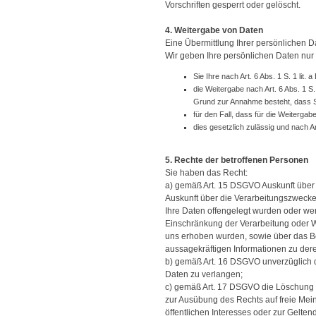
Vorschriften gesperrt oder gelöscht.
4. Weitergabe von Daten
Eine Übermittlung Ihrer persönlichen Da
Wir geben Ihre persönlichen Daten nur a
Sie Ihre nach Art. 6 Abs. 1 S. 1 lit
die Weitergabe nach Art. 6 Abs. 1 
Grund zur Annahme besteht, dass S
für den Fall, dass für die Weitergab
dies gesetzlich zulässig und nach Ar
5. Rechte der betroffenen Personen
Sie haben das Recht:
a) gemäß Art. 15 DSGVO Auskunft über
Auskunft über die Verarbeitungszweck
Ihre Daten offengelegt wurden oder we
Einschränkung der Verarbeitung oder Wi
uns erhoben wurden, sowie über das Bes
aussagekräftigen Informationen zu der
b) gemäß Art. 16 DSGVO unverzüglich d
Daten zu verlangen;
c) gemäß Art. 17 DSGVO die Löschung I
zur Ausübung des Rechts auf freie Mein
öffentlichen Interesses oder zur Gelte