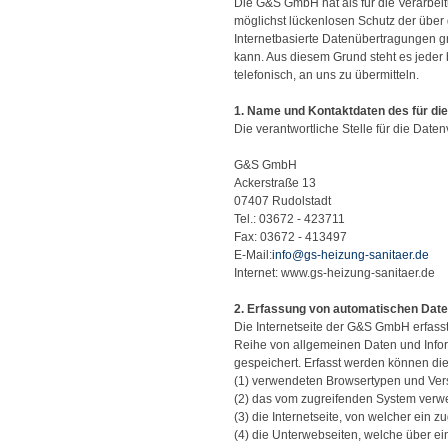
Die G&S GmbH hat als für die Verarbei
möglichst lückenlosen Schutz der über
Internetbasierte Datenübertragungen gr
kann. Aus diesem Grund steht es jeder
telefonisch, an uns zu übermitteln.
1. Name und Kontaktdaten des für die
Die verantwortliche Stelle für die Daten
G&S GmbH
Ackerstraße 13
07407 Rudolstadt
Tel.: 03672 - 423711
Fax: 03672 - 413497
E-Mail:
info@gs-heizung-sanitaer.de
Internet: www.gs-heizung-sanitaer.de
2. Erfassung von automatischen Date
Die Internetseite der G&S GmbH erfasst 
Reihe von allgemeinen Daten und Infor
gespeichert. Erfasst werden können die
(1) verwendeten Browsertypen und Ver
(2) das vom zugreifenden System verw
(3) die Internetseite, von welcher ein 
(4) die Unterwebseiten, welche über ei